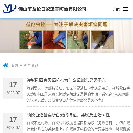
导航
»
首页
新闻资讯
禅城除四害灭蟑机构为什么蟑螂总是灭不完
17
每到夏天，蟑螂特猖狂，但无论是清扫卫生还是用药，禅城除四害
2023-07
灭蟑机构工作人员说蟑螂依然肆无忌惮的生动，看完这7大灭蟑螂
的误区之后，您就会明白为什么蟑螂总是灭不完！
顺德白蚁备案所白蚁的特征、类属及生活习性
17
白蚁不是蚂蚁，白蚁与蚂蚁虽普通同称为蚁（见蚁总科），但白蚁
2023-07
社会体系在分类位置上，白蚁属于较低级的半变态昆虫，蚂蚁则属