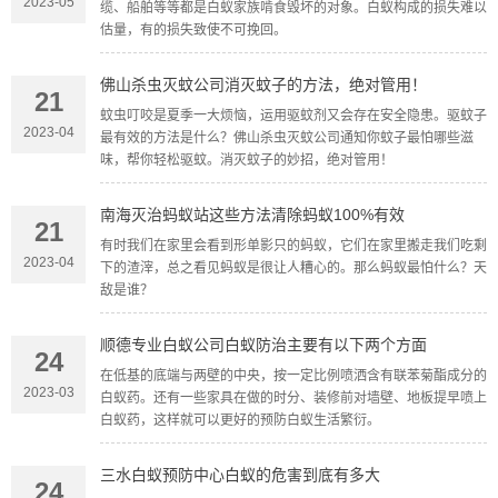
2023-05
缆、船舶等等都是白蚁家族啃食毁坏的对象。白蚁构成的损失难以
估量，有的损失致使不可挽回。
佛山杀虫灭蚊公司消灭蚊子的方法，绝对管用！
21
蚊虫叮咬是夏季一大烦恼，运用驱蚊剂又会存在安全隐患。驱蚊子
2023-04
最有效的方法是什么？佛山杀虫灭蚊公司通知你蚊子最怕哪些滋
味，帮你轻松驱蚊。消灭蚊子的妙招，绝对管用！
南海灭治蚂蚁站这些方法清除蚂蚁100%有效
21
有时我们在家里会看到形单影只的蚂蚁，它们在家里搬走我们吃剩
2023-04
下的渣滓，总之看见蚂蚁是很让人糟心的。那么蚂蚁最怕什么？天
敌是谁？
顺德专业白蚁公司白蚁防治主要有以下两个方面
24
在低基的底端与两壁的中央，按一定比例喷洒含有联苯菊酯成分的
2023-03
白蚁药。还有一些家具在做的时分、装修前对墙壁、地板提早喷上
白蚁药，这样就可以更好的预防白蚁生活繁衍。
三水白蚁预防中心白蚁的危害到底有多大
24