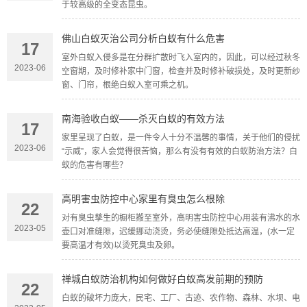
于较高级的全变态昆虫。
佛山白蚁灭治公司分析白蚁有什么危害
17
室外白蚁入侵多是在分群扩散时飞入室内的，因此，可以经过秋冬
2023-06
空窗期，及时修补家中门窗，检查并及时修补破损处，及时更新纱
窗、门帘，根绝白蚁入室可乘之机。
南海验收白蚁——杀灭白蚁的有效方法
17
家里呈现了白蚁，是一件令人十分不温馨的事情，关于他们的侵扰
2023-06
“示威”，家人会觉得很苦恼，那么有没有有效的白蚁防治方法？白
蚁的危害有哪些？
高明害虫防控中心家里有臭虫怎么根除
22
对有臭虫孳生的橱柜搬至室外，高明害虫防控中心用装有沸水的水
2023-05
壶口对准缝隙，迟缓挪动浇烫，务必使缝隙处抵达高温，(水一定
要高温才有效)以烫死臭虫及卵。
禅城白蚁防治机构如何做好白蚁高发前期的预防
22
白蚁的破坏力庞大，民宅、工厂、古迹、农作物、森林、水坝、电