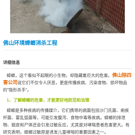
佛山环境蟑螂消杀工程
详细信息
佛山除四
蟑螂，这个看似不起眼的小生物，却隐藏着巨大的危害。
害公司
说它们不仅令人厌恶，更是传播疾病、污染食物、损坏物品
的"隐形杀手"。
1、了解蟑螂的危害，才能更好地防范和治理
蟑螂是多种疾病的传播媒介，它们携带的病菌包括沙门氏菌、痢疾
杆菌、霍乱弧菌等，可能引发腹泻、食物中毒等疾病。蟑螂的排泄
物、蜕皮和尸体还会引发
过敏反应
，尤其是对哮喘患者危害更大。有
研究表明，蟑螂过敏原是诱发儿童哮喘的重要因素之一。