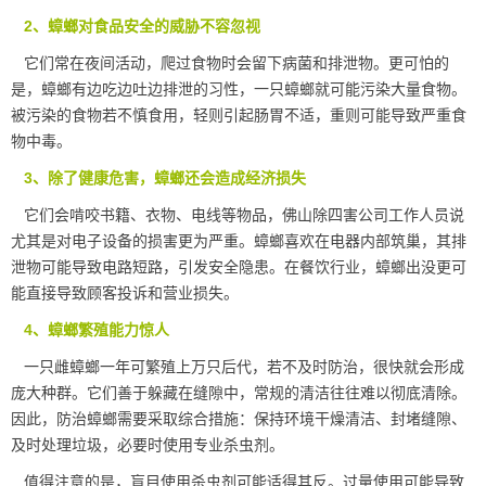
2、蟑螂对食品安全的威胁不容忽视
它们常在夜间活动，爬过食物时会留下病菌和排泄物。更可怕的
是，蟑螂有边吃边吐边排泄的习性，一只蟑螂就可能污染大量食物。
被污染的食物若不慎食用，轻则引起肠胃不适，重则可能导致严重食
物中毒。
3、除了健康危害，蟑螂还会造成经济损失
它们会啃咬书籍、衣物、电线等物品，佛山除四害公司工作人员说
尤其是对电子设备的
损害
更为严重。蟑螂喜欢在电器内部筑巢，其排
泄物可能导致电路短路，引发安全隐患。在餐饮行业，蟑螂出没更可
能直接导致顾客投诉和营业损失。
4、蟑螂繁殖能力惊人
一只雌蟑螂一年可繁殖上万只后代，若不及时防治，很快就会形成
庞大种群。它们善于躲藏在缝隙中，常规的清洁往往难以彻底清除。
因此，防治蟑螂需要采取综合措施：保持环境干燥清洁、封堵缝隙、
及时处理垃圾，必要时使用专业杀虫剂。
值得注意的是，盲目使用杀虫剂可能适得其反。过量使用可能导致