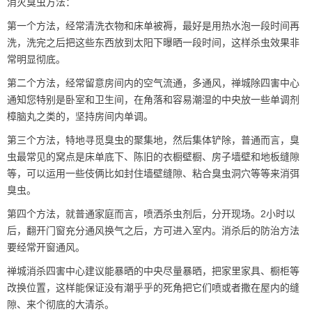
消灭臭虫方法：
第一个方法，经常清洗衣物和床单被褥，最好是用热水泡一段时间再
洗，洗完之后把这些东西放到太阳下曝晒一段时间，这样杀虫效果非
常明显彻底。
第二个方法，经常留意房间内的空气流通，多通风，
禅城除四害
中心
通知您特别是卧室和卫生间，在角落和容易潮湿的中央放一些单调剂
樟脑丸之类的，坚持房间内单调。
第三个方法，特地寻觅臭虫的聚集地，然后集体铲除，普通而言，臭
虫最常见的窝点是床单底下、陈旧的衣橱壁橱、房子墙壁和地板缝隙
等，可以运用一些伎俩比如封住墙壁缝隙、粘合臭虫洞穴等等来消弭
臭虫。
第四个方法，就普通家庭而言，喷洒杀虫剂后，分开现场。2小时以
后，翻开门窗充分通风换气之后，方可进入室内。消杀后的
防治方法
要经常开窗通风。
禅城消杀四害中心建议能暴晒的中央尽量
暴晒
，把家里家具、橱柜等
改换位置，这样能保证没有潮乎乎的死角把它们喷或者撒在屋内的缝
隙、来个彻底的大清杀。