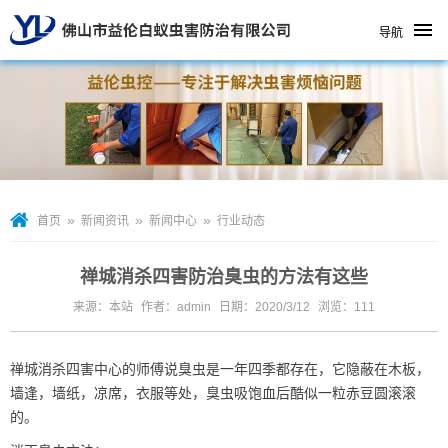
导航
»
»
»
首页
新闻资讯
新闻中心
行业动态
禅城消杀四害防治臭虫的方法有这些
来源：本站
作者：admin
日期：2020/3/12
浏览：
111
禅城消杀四害中心
的师傅说臭虫是一年四季都存在，它隐蔽在木板，
墙逢，墙纸，凉席，衣服等处，臭虫吸饱血后酷似一粒赤豆圆滚滚
的。