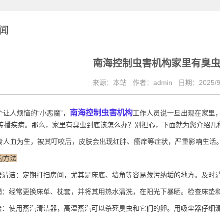
闻
南海控制虫害机构家里有臭
来源：本站
作者：admin
日期：2025/9
南海控制虫害机构
让人烦恼的“小恶魔”，
工作人员说一旦出现在家里
传播疾病。那么，家里有臭虫到底该怎么办？别担心，下面就为您介绍几
食人血
为生，被其叮咬后，皮肤会出现红肿、瘙痒等症状，严重影响生活
的方法
居清洁：定期打扫房间，尤其是床底、墙角等容易藏污纳垢的地方。及时
铺：经常更换床单、枕套，并将其用热水清洗，在阳光下暴晒。检查床垫
治：使用蒸汽清洁器，高温蒸汽可以杀死臭虫和它们的卵。用吸尘器仔细