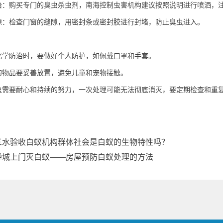
治：购买专门的臭虫杀虫剂，南海控制虫害机构建议按照说明进行喷洒，
隙：检查门窗的缝隙，用密封条或密封胶进行封堵，
防止臭虫
进入。
化学防治时，要做好个人防护，如佩戴口罩和手套。
的物品要妥善放置，避免儿童和宠物接触。
虫需要耐心和持续的努力，一次处理可能无法
彻底消灭
，要定期检查和重
三水验收白蚁机构群体社会是白蚁的生物特性吗？
禅城上门灭白蚁——房屋预防白蚁处理的方法