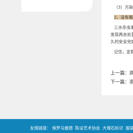
（3）污染
2、没有
三水杀虫害
发现再去处
久的安全完
记住，定期
上一篇：
下一篇：
友情链接：
保罗马傲德
陈设艺术协会
大理石标识
服