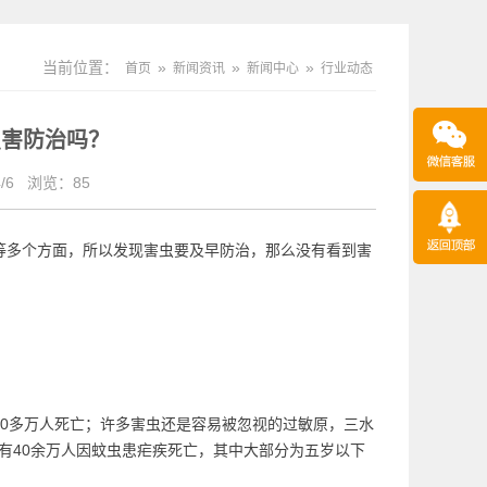
当前位置：
»
»
»
首页
新闻资讯
新闻中心
行业动态
虫害防治吗？
/6
浏览：
85
等多个方面，所以发现害虫要及早防治，那么没有看到害
0多万人死亡；许多害虫还是容易被忽视的
过敏原
，三水
球有40余万人因蚊虫患疟疾死亡，其中大部分为五岁以下