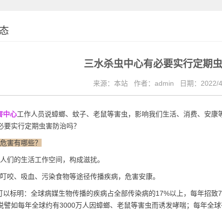
态
三水杀虫中心有必要实行定期
来源：本站
作者：admin
日期：2022/4
害中心
工作人员说蟑螂、蚊子、老鼠等害虫，影响我们生活、消费、安康
必要实行定期
虫害防治
吗？
的危害有哪些？
人们的生活工作空间，构成滋扰。
叮咬、吸血、污染食物等途径传播疾病，危害安康。
以标明：全球病媒生物传播的疾病占全部传染病的17%以上，每年招致7
说譬如每年全球约有3000万人因蟑螂、老鼠等害虫而诱发哮喘；每年全