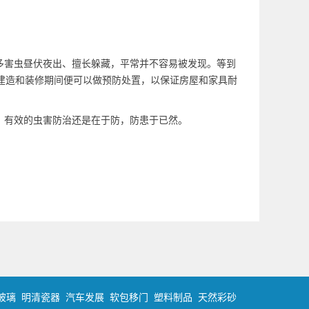
多害虫昼伏夜出、擅长躲藏，平常并不容易被发现。等到
建造和装修期间便可以做预防处置，以保证房屋和家具耐
。有效的虫害防治还是在于防，防患于已然。
玻璃
明清瓷器
汽车发展
软包移门
塑料制品
天然彩砂