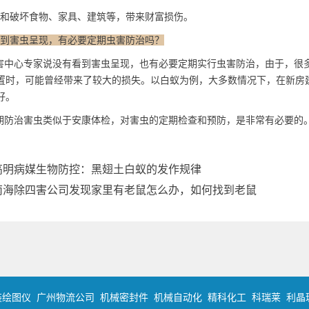
和破坏食物、家具、建筑等，带来财富损伤。
看到害虫呈现，有必要定期虫害防治吗？
中心专家说没有看到害虫呈现，也有必要定期实行虫害防治，由于，很
置时，可能曾经带来了较大的损失。以白蚁为例，大多数情况下，在新房
好。
防治害虫类似于安康体检，对害虫的
定期检查
和预防，是非常有必要的
高明病媒生物防控：黑翅土白蚁的发作规律
南海除四害公司发现家里有老鼠怎么办，如何找到老鼠
装绘图仪
广州物流公司
机械密封件
机械自动化
精科化工
科瑞莱
利晶