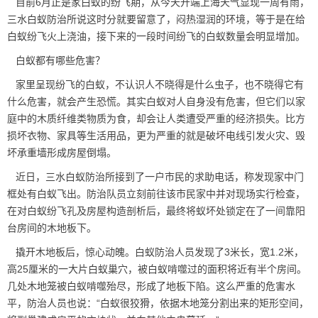
目前6月正是家白蚁的纷飞期，从今天开端上海天气显现一周有雨，
三水白蚁防治所说这时分就要留意了，闷热湿润的环境，等于是在给
白蚁纷飞火上浇油，接下来的一段时间纷飞的白蚁数量会明显增加。
白蚁都有哪些危害？
家里呈现纷飞的白蚁，不认识人不晓得是什么虫子，也不晓得它有
什么危害，就会产生恐慌。其实白蚁对人自身没有危害，但它们以家
庭中的木质纤维类物质为食，却会让人类遭受严重的经济损失。比方
损坏衣物、家具等生活用品，更为严重的就是破坏电线引发火灾、毁
坏承重墙形成房屋倒塌。
近日，三水白蚁防治所接到了一户市民的求助电话，称发现家中门
框处有白蚁飞出。防治队员立刻前往该市民家中并对现场实行检查，
在对
白蚁纷飞孔
及房屋构造剖析后，最终将蚁坏处锁定在了一间靠阳
台房间的木地板下。
撬开木地板后，惊心动魄。白蚁防治人员发现了3米长，宽1.2米，
高25厘米的一大片白蚁巢穴，被白蚁啃噬过的面积将近有半个房间。
几处木地笼被白蚁啃噬殆尽，形成了地板下陷。这么严重的危害水
平，防治人员也说：“白蚁很狡猾，依据木地笼分割出来的矩形空间，