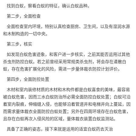
找到白蚁，察看白蚁的特征，确认白蚁品种。
第二步，全面检查
全面检查室内环境，特别认真检查厨房、卫生间，以及有湿润水源
和木制构造的一切中央。
第三步，核实
如发现白蚁危害迹象，和客户进一步核实，之前其能否运用过其他
杀虫剂防控白蚁。若之前曾经采用常规类杀虫剂，将会存在遣散白
蚁，存在危害扩展化的风险，需进一步量体裁衣防控计划评价。
第四步，全面防控处置
木材和室内装修材质的木材和木构件都是白蚁喜食的美味，最容易
被白蚁危害，因而三水白蚁防治所必需全面
防控白蚁处置
；白蚁可沿
着室内裂痕，伸缩缝入侵，也能够沿着管道井和电梯井向上蔓延，因
而需求量体裁衣全面防控白蚁处置；另外在四周环境存在白蚁危害，
且存在白蚁再次入侵风险的区域，量体裁衣装置白蚁监测站。
具备了正确的姿态，接下来就是运用的适宜白蚁药去灭治