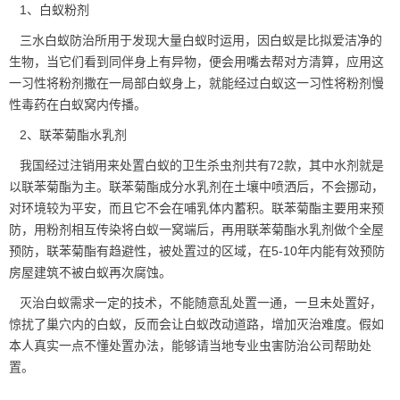
1、白蚁粉剂
三水白蚁防治所用于发现大量白蚁时运用，因白蚁是比拟爱洁净的
生物，当它们看到同伴身上有异物，便会用嘴去帮对方清算，应用这
一习性将粉剂撒在一局部白蚁身上，就能经过白蚁这一习性将粉剂慢
性毒药在白蚁窝内传播。
2、联苯菊酯水乳剂
我国经过注销用来处置白蚁的卫生杀虫剂共有72款，其中水剂就是
以联苯菊酯为主。联苯菊酯成分水乳剂在土壤中喷洒后，不会挪动，
对环境较为平安，而且它不会在哺乳体内蓄积。联苯菊酯主要用来预
防，用粉剂相互传染将白蚁一窝端后，再用联苯菊酯水乳剂做个全屋
预防，联苯菊酯有趋避性，被处置过的区域，在5-10年内能有效预防
房屋建筑不被白蚁再次腐蚀。
灭治白蚁需求一定的技术，不能随意乱处置一通，一旦未处置好，
惊扰了巢穴内的白蚁，反而会让白蚁改动道路，增加灭治难度。假如
本人真实一点不懂处置办法，能够请当地
专业虫害防治
公司帮助处
置。