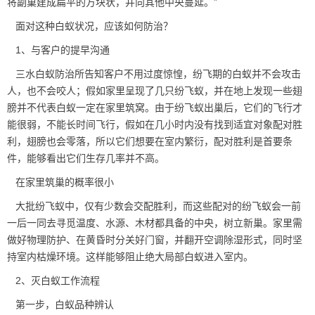
将副巢建成扁平的方块状，并向其他中央蔓延。”
面对这种白蚁状况，应该如何防治？
1、与客户的提早沟通
三水白蚁防治所告知客户不用过度惊惶，纷飞期的白蚁并不会攻击
人，也不会咬人；假如家里呈现了几只
纷飞蚁
，并在地上发现一些翅
膀并不代表白蚁一定在家里筑窝。由于纷飞蚁出巢后，它们的飞行才
能很弱，不能长时间飞行，假如在几小时内没有找到适宜对象配对胜
利，翅膀也会零落，所以它们想要在室内繁衍，配对胜利是首要条
件，能够看出它们生存几率并不高。
在家里筑巢的概率很小
大批纷飞蚁中，仅有少数会交配胜利，而这些配对的纷飞蚁会一前
一后一同去寻觅温度、水源、木材都具备的中央，树立新巢。家里需
做好物理防护、在黄昏时分关好门窗，并翻开空调除湿形式，同时坚
持室内枯燥环境。这样能够阻止绝大局部白蚁进入室内。
2、灭白蚁工作流程
第一步，白蚁品种辨认